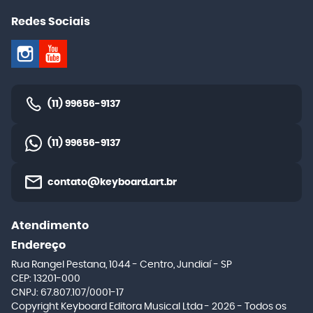
Redes Sociais
(11)
99656-9137
(11)
99656-9137
contato@keyboard.art.br
Atendimento
Endereço
Rua Rangel Pestana, 1044
-
Centro, Jundiaí
-
SP
CEP: 13201-000
CNPJ: 67.807.107/0001-17
Copyright Keyboard Editora Musical Ltda - 2026 - Todos os